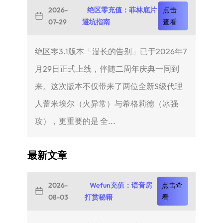
2026-
绝区零充值：菲林底片
点击
07-29
避坑指南
查看
绝区零3.1版本「漫长的告别」已于2026年7
月29日正式上线，伴随二周年庆典一同到
来。这次版本不仅带来了两位全新S级代理
人蕾米埃尔（火异常）与希格莉德（冰强
攻），更重要的是 全...
最新文章
2026-
Wefun充值：语音房
点击查
08-03
打赏秘籍
看