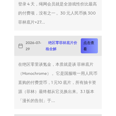
登录 4 天，绳网会员就是全游戏性价比最高
的付费项，没有之一 。30 元人民币换 300
菲林底片+27...
2026-07-
绝区零菲林底片价
点击查
29
格全解
看
在绝区零里谈氪金，本质就是谈 菲林底片
（Monochrome） 。它是国服唯一用人民币
直购的付费货币，1 元10 底片，所有抽卡资
源（菲林）最终都从它兑换出来。3.1 版本
「漫长的告别」于...