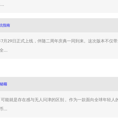
..
坑指南
26年7月29日正式上线，伴随二周年庆典一同到来。这次版本不仅
...
赏秘籍
的差距，可能就是存在感与无人问津的区别 。作为一款面向全球年轻
...