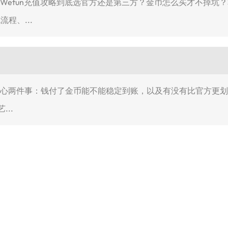
就是Wefun充值攻略到底选官方还是第三方？金币怎么买才不掉坑？
流程、...
最关心两件事：钱付了金币能不能稳定到账，以及有没有比官方更划算
..