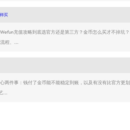
这样买
就是Wefun充值攻略到底选官方还是第三方？金币怎么买才不掉坑？
流程、...
最关心两件事：钱付了金币能不能稳定到账，以及有没有比官方更划算
..