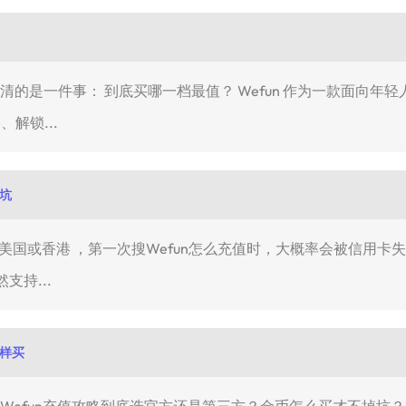
想弄清的是一件事： 到底买哪一档最值？ Wefun 作为一款面向
、解锁...
避坑
香港 ，第一次搜Wefun怎么充值时，大概率会被信用卡失败、Apple
支持...
这样买
就是Wefun充值攻略到底选官方还是第三方？金币怎么买才不掉坑？