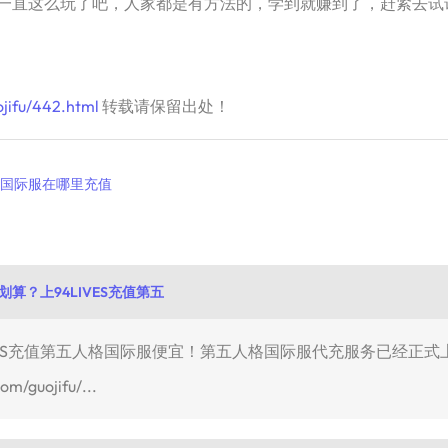
直这么玩了吧，人家都是有方法的，学到就赚到了，赶紧去试
jifu/442.html
转载请保留出处！
国际服在哪里充值
算？上94LIVES充值第五
ES充值第五人格国际服便宜！第五人格国际服代充服务已经正式上
/guojifu/...