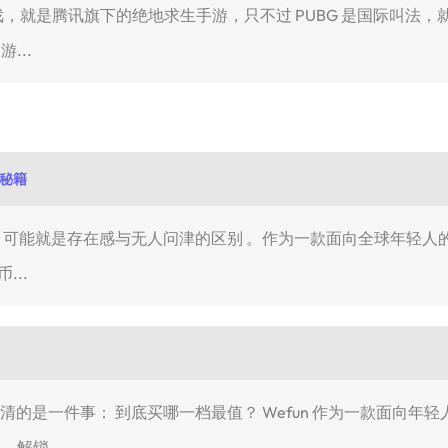
游戏，就是腾讯旗下的绝地求生手游，只不过 PUBG 是国际叫
...
赏秘籍
的差距，可能就是存在感与无人问津的区别 。作为一款面向全球年轻
...
想弄清的是一件事： 到底买哪一档最值？ Wefun 作为一款面向
、解锁...