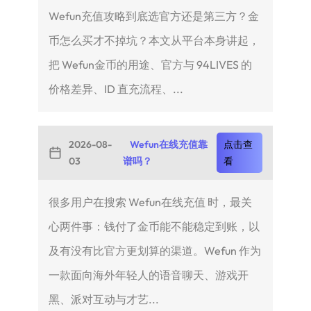
Wefun充值攻略到底选官方还是第三方？金
币怎么买才不掉坑？本文从平台本身讲起，
把 Wefun金币的用途、官方与 94LIVES 的
价格差异、ID 直充流程、...
2026-08-
Wefun在线充值靠
点击查
03
谱吗？
看
很多用户在搜索 Wefun在线充值 时，最关
心两件事：钱付了金币能不能稳定到账，以
及有没有比官方更划算的渠道。Wefun 作为
一款面向海外年轻人的语音聊天、游戏开
黑、派对互动与才艺...