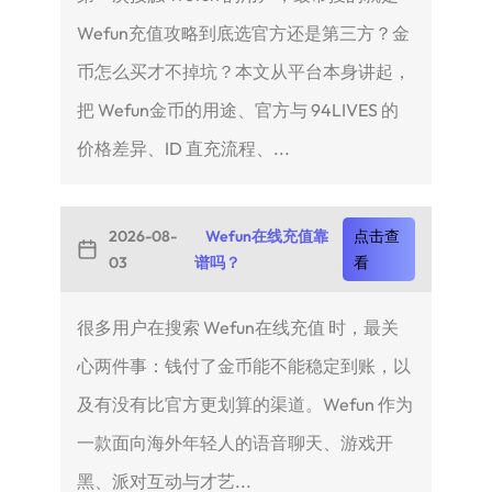
Wefun充值攻略到底选官方还是第三方？金
币怎么买才不掉坑？本文从平台本身讲起，
把 Wefun金币的用途、官方与 94LIVES 的
价格差异、ID 直充流程、...
2026-08-
Wefun在线充值靠
点击查
03
谱吗？
看
很多用户在搜索 Wefun在线充值 时，最关
心两件事：钱付了金币能不能稳定到账，以
及有没有比官方更划算的渠道。Wefun 作为
一款面向海外年轻人的语音聊天、游戏开
黑、派对互动与才艺...