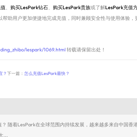
充值
、
购买LesPark钻石
、
购买LesPark贵族
或了解
LesPark充值
，可以帮助用户更加便捷地完成充值，同时兼顾安全性与使用体验
ding_zhibo/lespark/1069.html
转载请保留出处！
宜？
下一篇：
怎么充值LesPark最快？
充值？ 随着LesPark在全球范围内持续发展，越来越多来自中
..