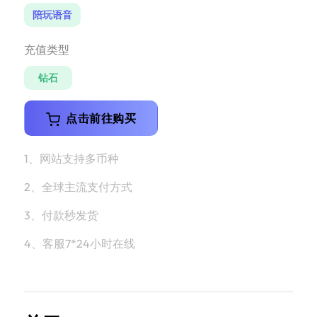
陪玩语音
充值类型
钻石
点击前往购买
1、网站支持多币种
2、全球主流支付方式
3、付款秒发货
4、客服7*24小时在线