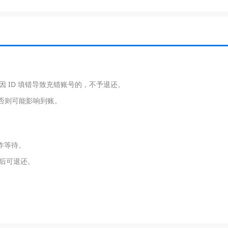
因 ID 填错导致充错账号的，不予退还。
，否则可能影响到账。
作等待。
后可退还。