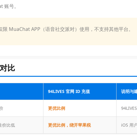
at 账号。
充，仅限 MuaChat APP（语音社交派对）使用，不支持其他平台。
格对比
94LIVES 官网 ID 充值
说明与
方价
更优比例
94LI
，性价比低
更优比例，绕开苹果税
iOS 用