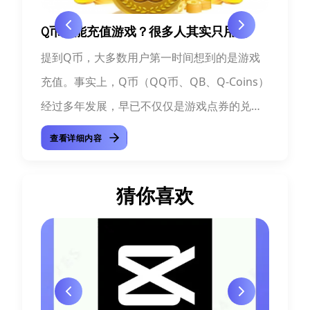
Q币只能充值游戏？很多人其实只用到
Q
讯推出
提到Q币，大多数用户第一时间想到的是游戏
QQ
内的
充值。事实上，Q币（QQ币、QB、Q-Coins）
讯生
游戏以
经过多年发展，早已不仅仅是游戏点券的兑换
戏皮
为最
工具，而是腾讯生态中重要的数字消费媒介。
希望
查看详细内容
查
对于经常使...
在线.
猜你喜欢