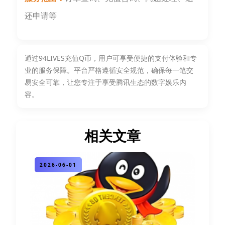
还申请等
通过94LIVES充值Q币，用户可享受便捷的支付体验和专
业的服务保障。平台严格遵循安全规范，确保每一笔交
易安全可靠，让您专注于享受腾讯生态的数字娱乐内
容。
相关文章
2026-06-01
2