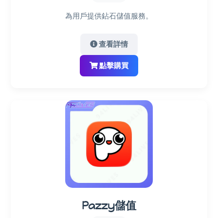
為用戶提供鉆石儲值服務。
查看詳情
點擊購買
Pazzy儲值