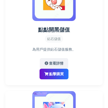
點點開黑儲值
鉆石儲值
為用戶提供鉆石儲值服務。
查看詳情
點擊購買