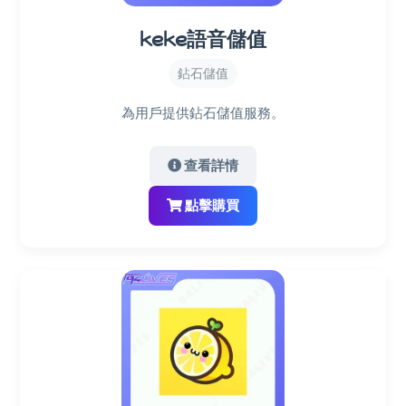
keke語音儲值
鉆石儲值
為用戶提供鉆石儲值服務。
查看詳情
點擊購買