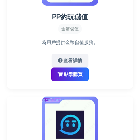
PP約玩儲值
金幣儲值
為用戶提供金幣儲值服務。
查看詳情
點擊購買