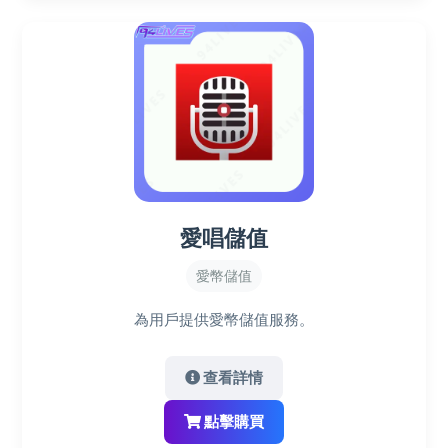
愛唱儲值
愛幣儲值
為用戶提供愛幣儲值服務。
查看詳情
點擊購買