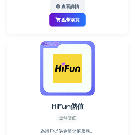
查看詳情
點擊購買
HiFun儲值
金幣儲值
為用戶提供金幣儲值服務。