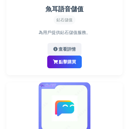
魚耳語音儲值
鉆石儲值
為用戶提供鉆石儲值服務。
查看詳情
點擊購買