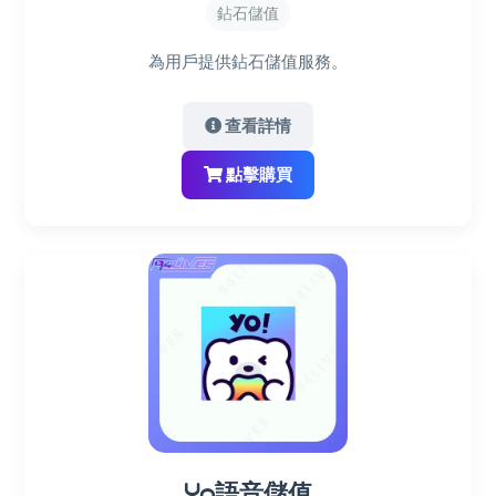
鉆石儲值
為用戶提供鉆石儲值服務。
查看詳情
點擊購買
Yo語音儲值