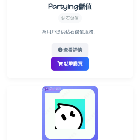
Partying儲值
鉆石儲值
為用戶提供鉆石儲值服務。
查看詳情
點擊購買