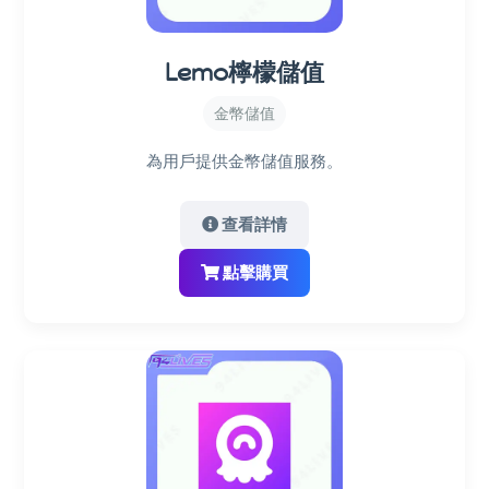
Lemo檸檬儲值
金幣儲值
為用戶提供金幣儲值服務。
查看詳情
點擊購買