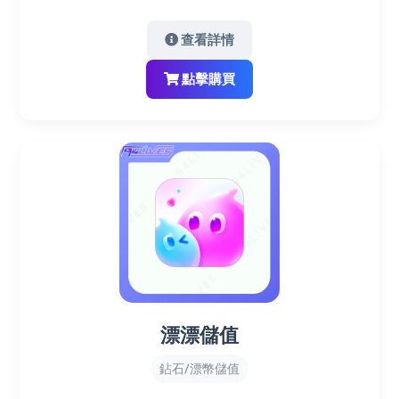
查看詳情
點擊購買
漂漂儲值
鉆石/漂幣儲值