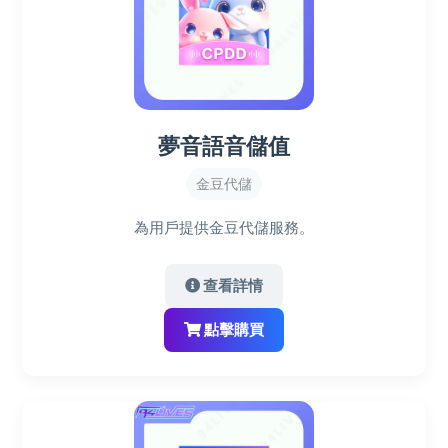
夢音語音儲值
金豆代儲
為用戶提供金豆代儲服務。
查看詳情
點擊購買