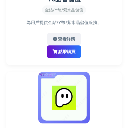
金鉆/Y幣/紫水晶儲值
為用戶提供金鉆/Y幣/紫水晶儲值服務。
查看詳情
點擊購買