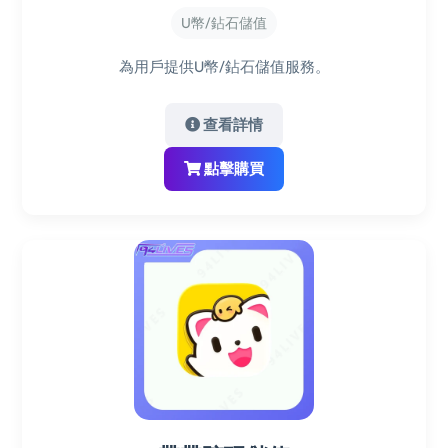
U幣/鉆石儲值
為用戶提供U幣/鉆石儲值服務。
查看詳情
點擊購買