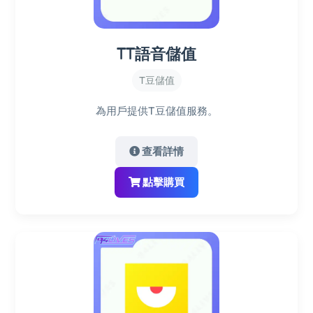
TT語音儲值
T豆儲值
為用戶提供T豆儲值服務。
查看詳情
點擊購買