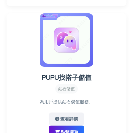
PUPU找搭子儲值
鉆石儲值
為用戶提供鉆石儲值服務。
查看詳情
點擊購買