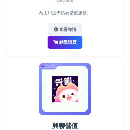
為用戶提供鉆石儲值服務。
查看詳情
點擊購買
興聊儲值