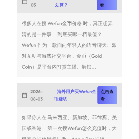
03
划算？
看
很多人在搜 Wefun金币价格 时，真正想弄
清的是一件事： 到底买哪一档最值？
Wefun 作为一款面向年轻人的语音聊天、派
对互动与游戏社交平台，金币（Gold
Coin）是平台内打赏主播、解锁...
2026-
海外用户买Wefun金
点击查
08-03
币避坑
看
如果你人在 马来西亚、新加坡、菲律宾、美
国或香港 ，第一次搜Wefun怎么充值时，大
概率会被信用卡失败、Apple Pay 被拒、