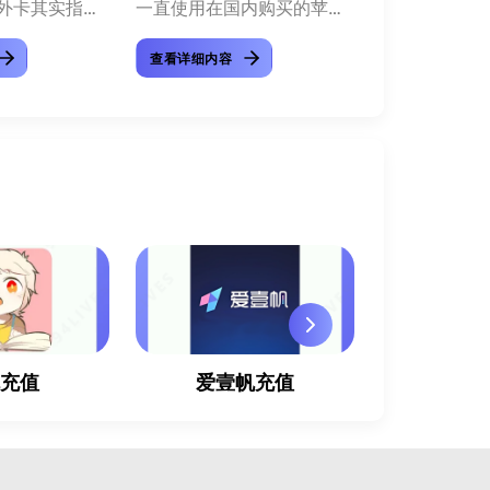
外卡其实指的
一直使用在国内购买的苹果
，用国外银行
手机，大家都知道苹果手机
查看详细内容
区的苹果帐号
对地域的限制不交严格，像
为什么会产生
国内的苹果帐号只能用国内
为中...
的银行卡充值，无法...
耽充值
爱壹帆充值
迅