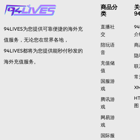
商品分
关
类
94
直播社
94
94LIVES为您提供可靠便捷的海外充
交
介
值服务，无论您在世界各地，
陪玩语
商
94LIVES都将为您提供能秒付秒发的
音
隐
海外充值服务。
充值储
联
值
常
国服游
X
戏
H
腾讯游
图
戏
网易游
戏
国际服