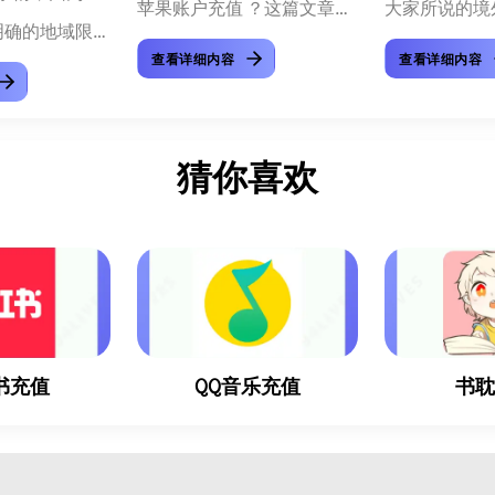
苹果账户充值 ？这篇文章里
大家所说的境
有明确的地域限
就提到过，如果在美国是怎
是国外银行卡
查看详细内容
查看详细内容
号只能国内的
么用美元给中国区的苹果账
卡怎么给中国
充值，国外的
户充值的，而这个问题问的
充值的问题，
持国外的支付
是日本苹果账号怎...
这个问题呢，因
猜你喜欢
用国外的支
书充值
QQ音乐充值
书