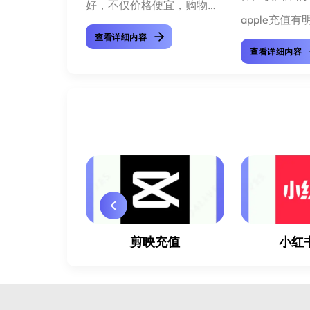
好，不仅价格便宜，购物体
apple充值
验也好，什么这么说呢，就
查看详细内容
制，国内的账
查看详细内容
让小编来领大家走一遍
支付方式进行
itunes充值流程吧...
也同样，只支
方式，如果想
付...
TER充值
剪映充值
小红