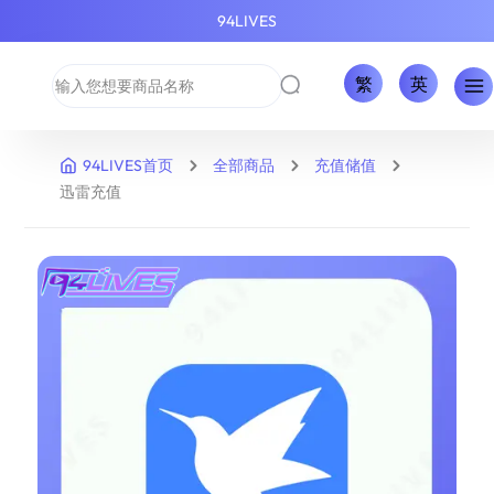
94LIVES
繁
英
94LIVES首页
全部商品
充值储值
迅雷充值