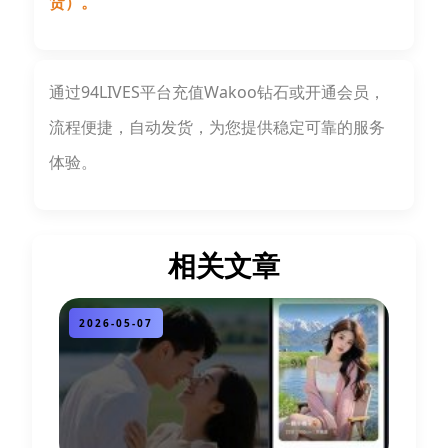
货）。
通过94LIVES平台充值Wakoo钻石或开通会员，
流程便捷，自动发货，为您提供稳定可靠的服务
体验。
相关文章
2026-05-07
2