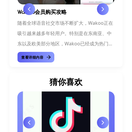
么充
Wakoo会员购买攻略
Wa
随着全球语音社交市场不断扩大，Wakoo正在
在海
、兴趣
吸引越来越多年轻用户。特别是在东南亚、中
Wa
过声
东以及欧美部分地区，Wakoo已经成为热门的
区。
，记
在线语音交友APP之一。很多新用户刚接触平
华人
查看详细内容
查
、清
台时，最常...
天、
猜你喜欢