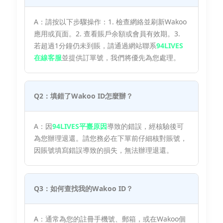
A：請按以下步驟操作：1. 檢查網絡並刷新Wakoo
應用或頁面。2. 查看賬戶余額或會員有效期。3.
若超過1分鐘仍未到賬，請通過網站聯系
94LIVES
在線客服
並提供訂單號，我們將優先為您處理。
Q2：填錯了Wakoo ID怎麼辦？
A：因
94LIVES平臺原因
導致的錯誤，經核驗後可
為您辦理退還。請您務必在下單前仔細核對賬號，
因賬號填寫錯誤導致的損失，無法辦理退還。
Q3：如何查找我的Wakoo ID？
A：通常為您的註冊手機號、郵箱，或在Wakoo個