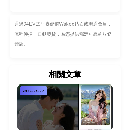
通過94LIVES平臺儲值Wakoo鉆石或開通會員，
流程便捷，自動發貨，為您提供穩定可靠的服務
體驗。
相關文章
2026-05-07
2