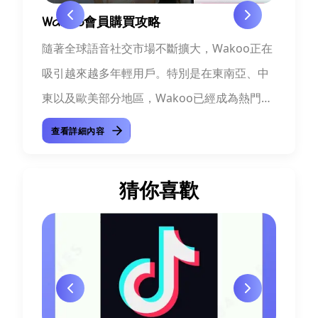
麽儲
Wakoo會員購買攻略
Wa
隨著全球語音社交市場不斷擴大，Wakoo正在
在海
、興趣
吸引越來越多年輕用戶。特別是在東南亞、中
Wa
過聲
東以及歐美部分地區，Wakoo已經成為熱門的
區。
，記
在線語音交友APP之一。很多新用戶剛接觸平
華人
查看詳細內容
查
、清
臺時，最常...
天、
猜你喜歡