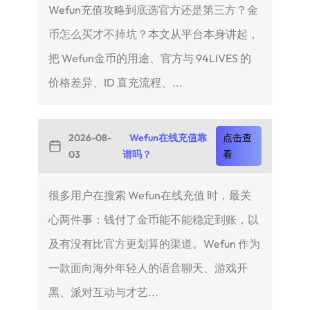
Wefun充值攻略到底选官方还是第三方？金
币怎么买才不掉坑？本文从平台本身讲起，
把 Wefun金币的用途、官方与 94LIVES 的
价格差异、ID 直充流程、...
2026-08-
Wefun在线充值靠
点击查
03
谱吗？
看
很多用户在搜索 Wefun在线充值 时，最关
心两件事：钱付了金币能不能稳定到账，以
及有没有比官方更划算的渠道。Wefun 作为
一款面向海外年轻人的语音聊天、游戏开
黑、派对互动与才艺...