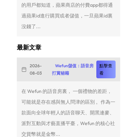
的用戶都知道，蘋果商店的付費app都得通
過蘋果id進行購買或者儲值，一旦蘋果id裏
沒錢了...
最新文章
2026-
Wefun儲值：語音房
點擊查
08-03
打賞秘籍
看
在 Wefun 的語音房裏， 一個禮物的差距，
可能就是存在感與無人問津的區別 。作為一
款面向全球年輕人的語音聊天、開黑連麥、
派對互動與才藝直播平臺，Wefun 的核心社
交貨幣就是金幣...