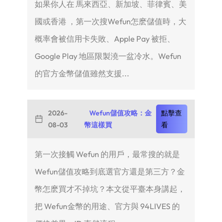
如果你人在 馬來西亞、新加坡、菲律賓、美
國或香港 ，第一次搜Wefun怎麽儲值時，大
概率會被信用卡失敗、Apple Pay 被拒、
Google Play 地區限製澆一盆冷水。Wefun
的官方金幣儲值雖然支援...
2026-
Wefun儲值攻略：金
點擊查
08-03
幣這樣買
看
第一次接觸 Wefun 的用戶，最常搜的就是
Wefun儲值攻略到底選官方還是第三方？金
幣怎麽買才不掉坑？本文從平臺本身講起，
把 Wefun金幣的用途、官方與 94LIVES 的