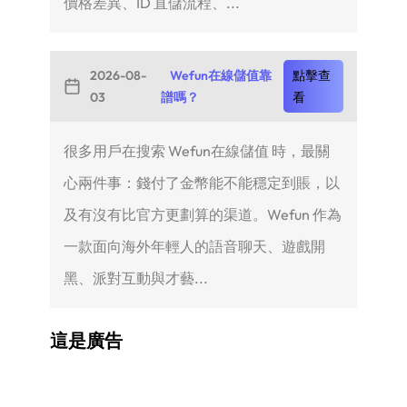
價格差異、ID 直儲流程、...
2026-08-
Wefun在線儲值靠
點擊查
03
譜嗎？
看
很多用戶在搜索 Wefun在線儲值 時，最關
心兩件事：錢付了金幣能不能穩定到賬，以
及有沒有比官方更劃算的渠道。Wefun 作為
一款面向海外年輕人的語音聊天、遊戲開
黑、派對互動與才藝...
這是廣告