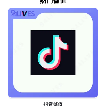
熱門儲值
抖音儲值