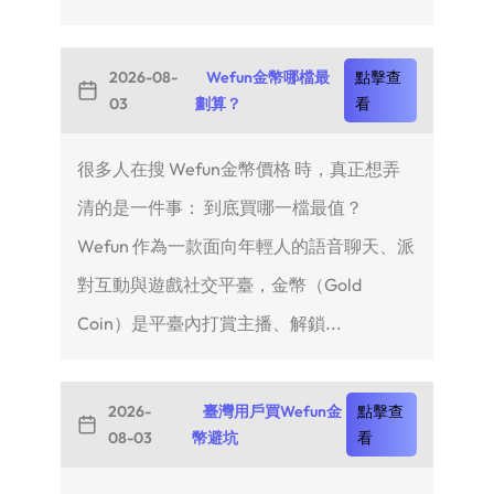
2026-08-
Wefun金幣哪檔最
點擊查
03
劃算？
看
很多人在搜 Wefun金幣價格 時，真正想弄
清的是一件事： 到底買哪一檔最值？
Wefun 作為一款面向年輕人的語音聊天、派
對互動與遊戲社交平臺，金幣（Gold
Coin）是平臺內打賞主播、解鎖...
2026-
臺灣用戶買Wefun金
點擊查
08-03
幣避坑
看