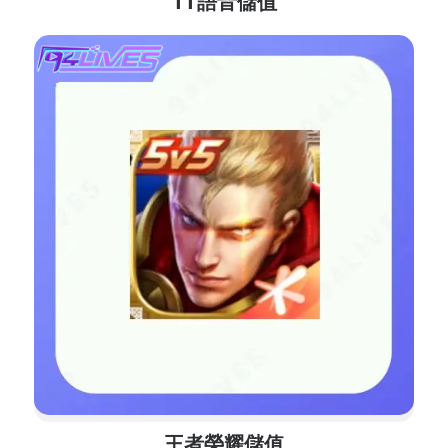
TT語音儲值
王者榮耀儲值