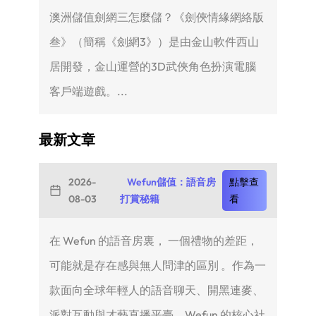
澳洲儲值劍網三怎麼儲？《劍俠情緣網絡版
叁》（簡稱《劍網3》）是由金山軟件西山
居開發，金山運營的3D武俠角色扮演電腦
客戶端遊戲。...
最新文章
2026-
Wefun儲值：語音房
點擊查
08-03
打賞秘籍
看
在 Wefun 的語音房裏， 一個禮物的差距，
可能就是存在感與無人問津的區別 。作為一
款面向全球年輕人的語音聊天、開黑連麥、
派對互動與才藝直播平臺，Wefun 的核心社