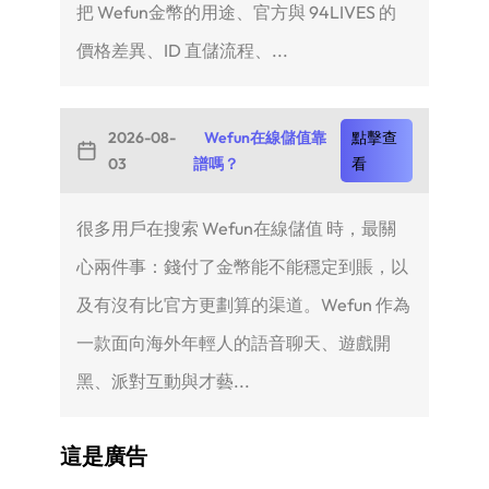
把 Wefun金幣的用途、官方與 94LIVES 的
價格差異、ID 直儲流程、...
2026-08-
Wefun在線儲值靠
點擊查
03
譜嗎？
看
很多用戶在搜索 Wefun在線儲值 時，最關
心兩件事：錢付了金幣能不能穩定到賬，以
及有沒有比官方更劃算的渠道。Wefun 作為
一款面向海外年輕人的語音聊天、遊戲開
黑、派對互動與才藝...
這是廣告