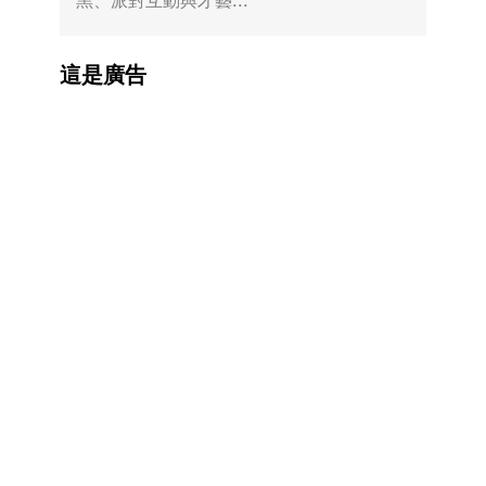
黑、派對互動與才藝...
這是廣告