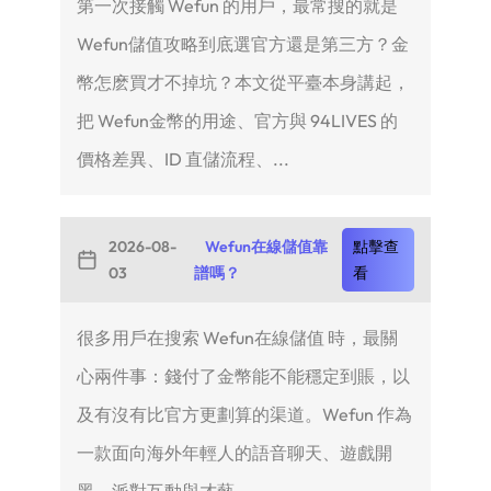
第一次接觸 Wefun 的用戶，最常搜的就是
Wefun儲值攻略到底選官方還是第三方？金
幣怎麽買才不掉坑？本文從平臺本身講起，
把 Wefun金幣的用途、官方與 94LIVES 的
價格差異、ID 直儲流程、...
2026-08-
Wefun在線儲值靠
點擊查
03
譜嗎？
看
很多用戶在搜索 Wefun在線儲值 時，最關
心兩件事：錢付了金幣能不能穩定到賬，以
及有沒有比官方更劃算的渠道。Wefun 作為
一款面向海外年輕人的語音聊天、遊戲開