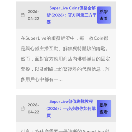
SuperLive Coins價格全解
2026-
點擊
析 (2026)：官方與第三方平
04-22
查看
臺
在SuperLive的虛擬經濟中，每一枚Coin都
是與心儀主播互動、解鎖獨特體驗的鑰匙。
然而，面對官方應用商店內琳瑯滿目的固定
套餐，以及網絡上紛繁復雜的代儲信息，許
多用戶心中都有一...
SuperLive儲值終極教程
2026-
點擊
(2026)：一步步教你如何購
04-22
查看
買
引言：為什麽需要一份清晰的 SuperLive 儲