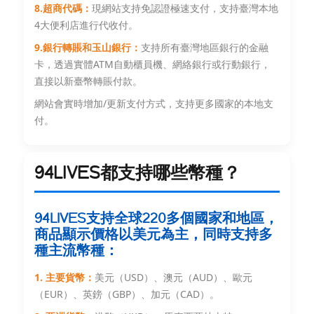
8.超商代碼：
現網站支持免認證極速支付，支持臺灣本地
4大便利店進行代收付。
9.銀行轉賬和玉山銀行：
支持所有臺灣地區銀行的金融
卡，透過實體ATM自動櫃員機、網絡銀行或行動銀行，
直接以新臺幣轉賬付款。
網站會實時增加/更新支付方式，支持更多國家的本地支
付。
94LIVES都支持哪些幣種？
94LIVES支持全球220多個國家和地區，
商品顯示價格以美元為主，同時支持多
種主流幣種：
1. 主要貨幣：
美元（USD）、澳元（AUD）、歐元
（EUR）、英鎊（GBP）、加元（CAD）。