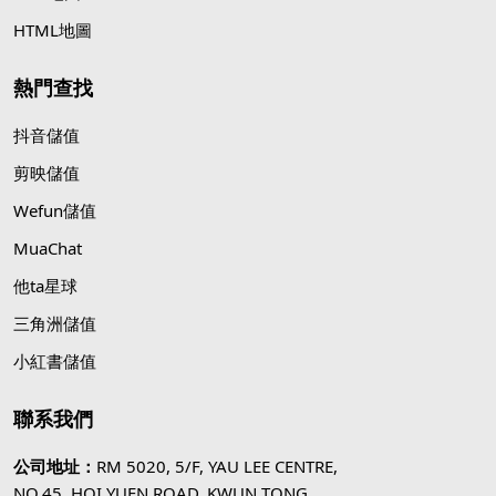
HTML地圖
熱門查找
抖音儲值
剪映儲值
Wefun儲值
MuaChat
他ta星球
三角洲儲值
小紅書儲值
聯系我們
公司地址：
RM 5020, 5/F, YAU LEE CENTRE,
NO.45, HOI YUEN ROAD, KWUN TONG,