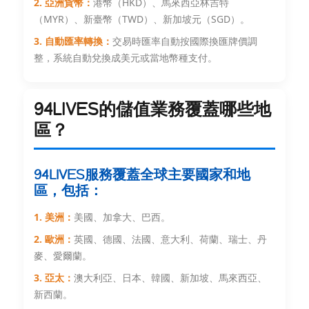
2. 亞洲貨幣：
港幣（HKD）、馬來西亞林吉特
（MYR）、新臺幣（TWD）、新加坡元（SGD）。
3. 自動匯率轉換：
交易時匯率自動按國際換匯牌價調
整，系統自動兌換成美元或當地幣種支付。
94LIVES的儲值業務覆蓋哪些地
區？
94LIVES服務覆蓋全球主要國家和地
區，包括：
1. 美洲：
美國、加拿大、巴西。
2. 歐洲：
英國、德國、法國、意大利、荷蘭、瑞士、丹
麥、愛爾蘭。
3. 亞太：
澳大利亞、日本、韓國、新加坡、馬來西亞、
新西蘭。