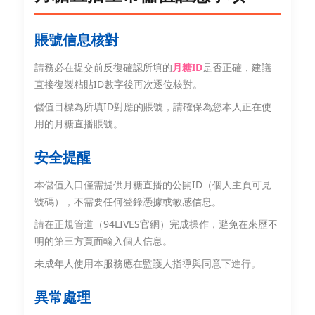
賬號信息核對
請務必在提交前反復確認所填的
月糖ID
是否正確，建議
直接復製粘貼ID數字後再次逐位核對。
儲值目標為所填ID對應的賬號，請確保為您本人正在使
用的月糖直播賬號。
安全提醒
本儲值入口僅需提供月糖直播的公開ID（個人主頁可見
號碼），不需要任何登錄憑據或敏感信息。
請在正規管道（94LIVES官網）完成操作，避免在來歷不
明的第三方頁面輸入個人信息。
未成年人使用本服務應在監護人指導與同意下進行。
異常處理