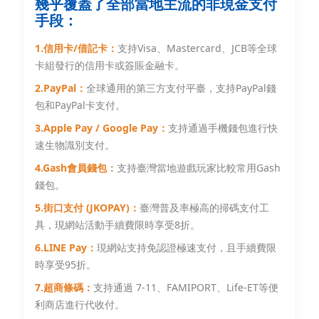
幾乎覆蓋了全部當地主流的非現金支付
手段：
1.信用卡/借記卡：
支持Visa、Mastercard、JCB等全球
卡組發行的信用卡或簽賬金融卡。
2.PayPal：
全球通用的第三方支付平臺，支持PayPal錢
包和PayPal卡支付。
3.Apple Pay / Google Pay：
支持通過手機錢包進行快
速生物識別支付。
4.Gash會員錢包：
支持臺灣當地遊戲玩家比較常用Gash
錢包。
5.街口支付 (JKOPAY)：
臺灣普及率極高的掃碼支付工
具，現網站活動手續費限時享受8折。
6.LINE Pay：
現網站支持免認證極速支付，且手續費限
時享受95折。
7.超商條碼：
支持通過 7-11、FAMIPORT、Life-ET等便
利商店進行代收付。