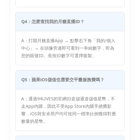
Q4：怎麽查找我的月糖直播ID？
A：打開月糖直播App → 點擊右下角「我的/個人
中心」→ 在頭像旁邊即可看到一串純數字，即為
您的賬號ID。長按ID數字可選擇復製。
Q5：蘋果iOS儲值也需要交平臺服務費嗎？
A：通過94LIVES的官網ID直儲通道儲值星幣，不
走App內購，因此不受App Store內購手續費影
響，iOS與安卓用戶均可按同一標準比例獲得對應
數量的星幣。