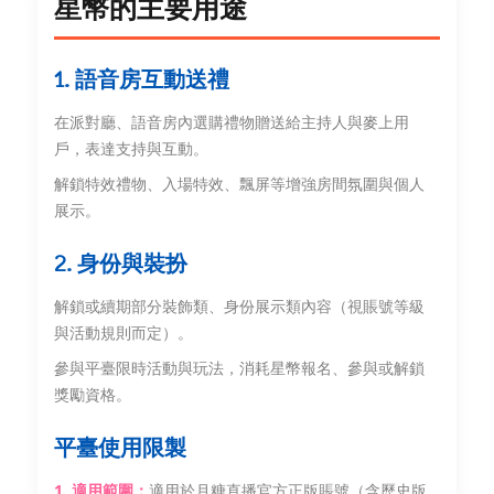
星幣的主要用途
1. 語音房互動送禮
在派對廳、語音房內選購禮物贈送給主持人與麥上用
戶，表達支持與互動。
解鎖特效禮物、入場特效、飄屏等增強房間氛圍與個人
展示。
2. 身份與裝扮
解鎖或續期部分裝飾類、身份展示類內容（視賬號等級
與活動規則而定）。
參與平臺限時活動與玩法，消耗星幣報名、參與或解鎖
獎勵資格。
平臺使用限製
1. 適用範圍：
適用於月糖直播官方正版賬號（含歷史版