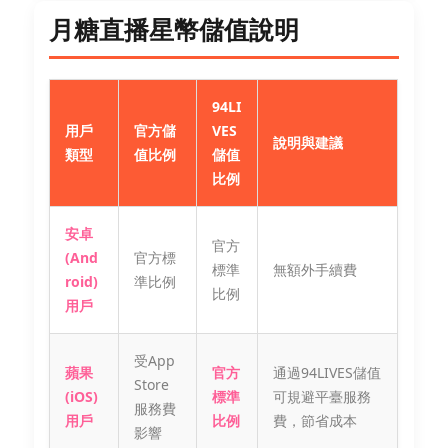
月糖直播星幣儲值說明
94LI
用戶
官方儲
VES
說明與建議
類型
值比例
儲值
比例
安卓
官方
(And
官方標
標準
無額外手續費
roid)
準比例
比例
用戶
受App
蘋果
官方
通過94LIVES儲值
Store
(iOS)
標準
可規避平臺服務
服務費
用戶
比例
費，節省成本
影響