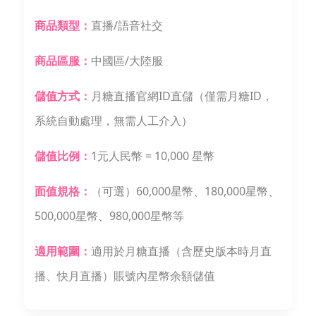
商品類型：
直播/語音社交
商品區服：
中國區/大陸服
儲值方式：
月糖直播官網ID直儲（僅需月糖ID，
系統自動處理，無需人工介入）
儲值比例：
1元人民幣 = 10,000 星幣
面值規格：
（可選）60,000星幣、180,000星幣、
500,000星幣、980,000星幣等
適用範圍：
適用於月糖直播（含歷史版本時月直
播、快月直播）賬號內星幣余額儲值