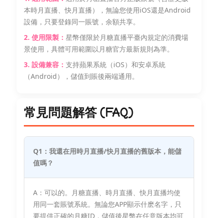
本時月直播、快月直播），無論您使用iOS還是Android
設備，只要登錄同一賬號，余額共享。
2. 使用限製：
星幣僅限於月糖直播平臺內規定的消費場
景使用，具體可用範圍以月糖官方最新規則為準。
3. 設備兼容：
支持蘋果系統（iOS）和安卓系統
（Android），儲值到賬後兩端通用。
常見問題解答 (FAQ)
Q1：我還在用時月直播/快月直播的舊版本，能儲
值嗎？
A：可以的。月糖直播、時月直播、快月直播均使
用同一套賬號系統。無論您APP顯示什麽名字，只
要提供正確的月糖ID，儲值後星幣在任意版本均可