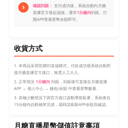
確認到賬：
支付成功後，系統自動向月糖
5
直播官方發起儲值，通常
1分鐘內
到賬。打
開APP查看星幣余額即可。
收貨方式
1. 本商品采用官網ID直儲模式，付款成功後系統自動對
接月糖直播官方接口，無需人工介入。
2. 正常情況
1分鐘內
到賬，到賬後可直接在月糖直播
APP → 個人中心 → 錢包/余額 中查看星幣數量。
3. 若極少數情況下因官方接口波動導致延遲，系統會在
15分鐘內自動補單完成，屆時請刷新APP余額頁確認。
月糖直播星幣儲值註意事項