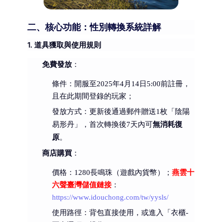
二、核心功能：性別轉換系統詳解
1. 道具獲取與使用規則
免費發放
：
條件：開服至2025年4月14日5:00前註冊，
且在此期間登錄的玩家；
發放方式：更新後通過郵件贈送1枚「陰陽
無消耗復
易形丹」，首次轉換後7天內可
原
。
商店購買
：
價格：1280長鳴珠（遊戲內貨幣）；
燕雲十
六聲臺灣儲值鏈接
：
https://www.idouchong.com/tw/yysls/
使用路徑：背包直接使用，或進入「衣櫃-