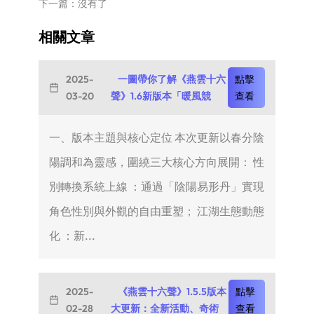
下一篇：沒有了
相關文章
2025-
一圖帶你了解《燕雲十六
點擊
03-20
聲》1.6新版本「暖風競
查看
一、版本主題與核心定位 本次更新以春分陰
陽調和為靈感，圍繞三大核心方向展開： 性
別轉換系統上線 ：通過「陰陽易形丹」實現
角色性別與外觀的自由重塑； 江湖生態動態
化 ：新...
2025-
《燕雲十六聲》1.5.5版本
點擊
02-28
大更新：全新活動、奇術
查看