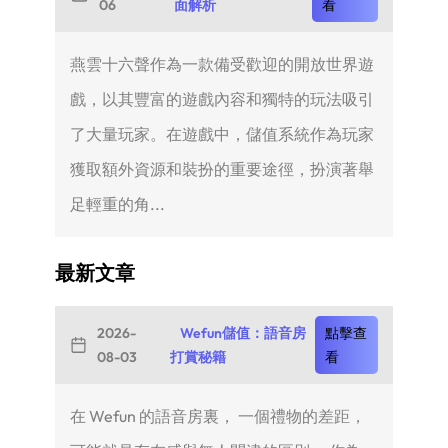
06
面解析
看
燕雲十六聲作為一款備受歡迎的開放世界遊
戲，以其豐富的遊戲內容和獨特的玩法吸引
了大量玩家。在遊戲中，儲值系統作為玩家
獲取額外資源和裝扮的重要途徑，扮演著舉
足輕重的角...
最新文章
2026-
Wefun儲值：語音房
點擊查
08-03
打賞秘籍
看
在 Wefun 的語音房裏， 一個禮物的差距，