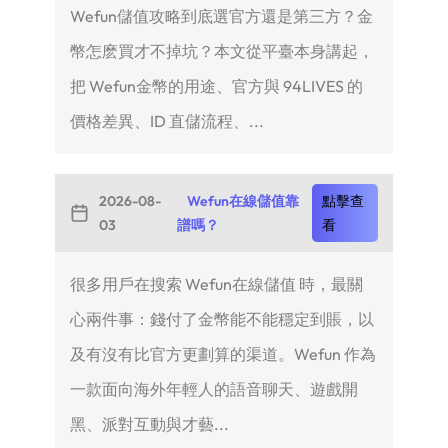
Wefun儲值攻略到底選官方還是第三方？金
幣怎麽買才不掉坑？本文從平臺本身講起，
把 Wefun金幣的用途、官方與 94LIVES 的
價格差異、ID 直儲流程、...
2026-08-
Wefun在線儲值靠
點擊查
03
譜嗎？
看
很多用戶在搜索 Wefun在線儲值 時，最關
心兩件事：錢付了金幣能不能穩定到賬，以
及有沒有比官方更劃算的渠道。Wefun 作為
一款面向海外年輕人的語音聊天、遊戲開
黑、派對互動與才藝...