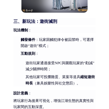
三、新玩法：遊街減刑
玩法機制
：
觸發條件
：玩家因觸犯律令被囚禁時，可選擇
開啟“遊街”模式；
互動規則
：
遊街玩家通過接受NPC與圍觀玩家的“勸誡”
減少關押時間；
縮短遊街
其他玩家可投擲雞蛋、菜葉等道具
時長
（兼具娛樂性與社交懲罰）。
設計意義
：
將玩家行為後果可視化，增強江湖生態的真實性與
玩家間的互動深度。