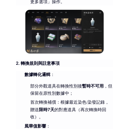
更多選項」操作。
2. 轉換規則與註意事項
數據轉化邏輯
：
暫時不可用
部分外觀道具在轉換性別後
，但
保留在原性別數據中；
首次轉換補償：根據最近染色/染發記錄，
限時7天
贈送
的對應道具（再次轉換時回
收）。
風華值影響
：