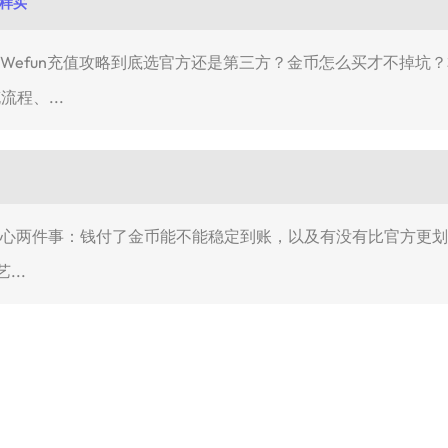
这样买
就是Wefun充值攻略到底选官方还是第三方？金币怎么买才不掉坑？
流程、...
最关心两件事：钱付了金币能不能稳定到账，以及有没有比官方更划算
..