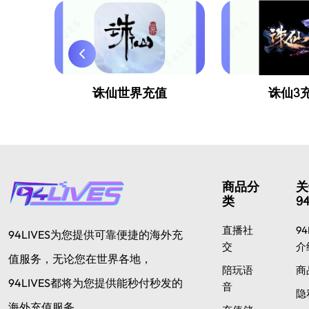
诛仙世界充值
诛仙3
商品分
关
类
94
直播社
94
94LIVES为您提供可靠便捷的海外充
交
介
值服务，无论您在世界各地，
陪玩语
商
94LIVES都将为您提供能秒付秒发的
音
隐
海外充值服务。