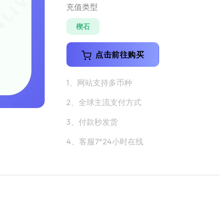
充值类型
楔石
点击前往购买
1、网站支持多币种
2、全球主流支付方式
3、付款秒发货
4、客服7*24小时在线