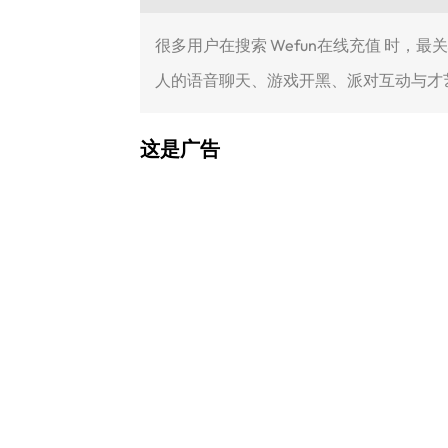
很多用户在搜索 Wefun在线充值 时，
人的语音聊天、游戏开黑、派对互动与才艺.
这是广告