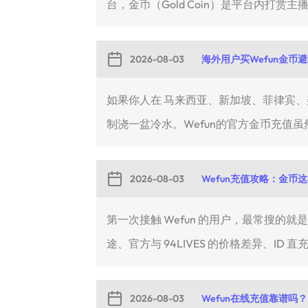
台，金币（Gold Coin）是平台内打赏主播
2026-08-03
海外用户买Wefun金币
如果你人在 马来西亚、新加坡、菲律宾、美国或
制浇一盆冷水。Wefun的官方金币充值虽然
2026-08-03
Wefun充值攻略：金币
第一次接触 Wefun 的用户，最常搜的
途、官方与 94LIVES 的价格差异、ID 直充
2026-08-03
Wefun在线充值靠谱吗？