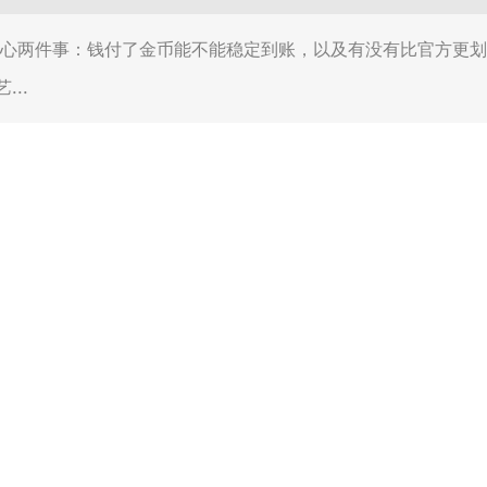
最关心两件事：钱付了金币能不能稳定到账，以及有没有比官方更划算
..