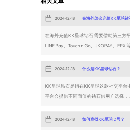
相关文章
2024-12-18
在海外怎么充值KK星球钻
在海外充值KK星球钻石 需要借助第三方平台
LINE Pay、Touch n Go、JKOPAY、FP
2024-12-18
什么是KK星球钻石？
KK星球钻石是指在KK星球这款社交平台中
平台会提供不同面值的钻石供用户选择，..
2024-12-18
如何查找KK星球ID号？