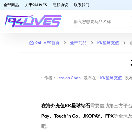
全部商品
关于94LIVES
隐私协议
联系我们
94LIVES首页
全部商品
KK星球充值
作者：
Jessica Chen
发布在：
KK星球充值
发布
在海外充值KK星球钻石
需要借助第三方平
Pay、Touch 'n Go、JKOPAY、FPX
等全球
吧。