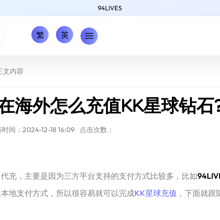
94LIVES
繁
英
正文内容
在海外怎么充值KK星球钻石
时间：2024-12-18 16:09
点击次数：
台代充，主要是因为三方平台支持的支付方式比较多，比如
94LIV
及本地支付方式，所以很容易就可以完成
KK星球充值
，下面就跟