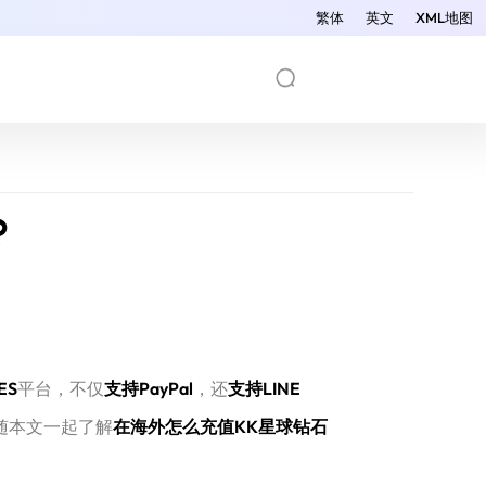
繁体
英文
XML地图
?
ES
平台，不仅
支持PayPal
，还
支持LINE
随本文一起了解
在海外怎么充值KK星球钻石