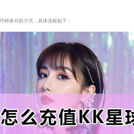
持多币种多付款方式，具体流程如下：