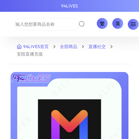
94LIVES
繁
英
94LIVES首页
全部商品
直播社交
安陌直播充值