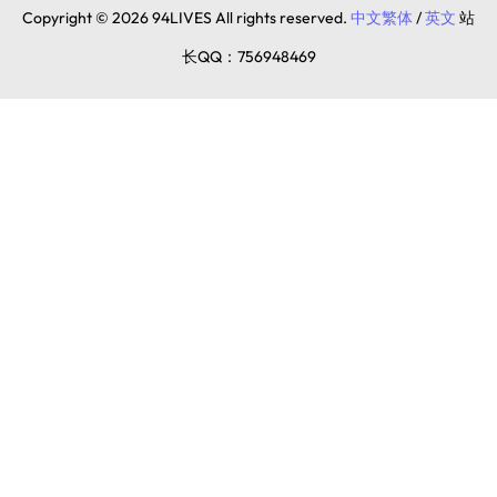
Copyright © 2026 94LIVES All rights reserved.
中文繁体
/
英文
站
长QQ：756948469