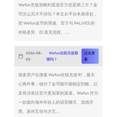
Wefun充值攻略到底选官方还是第三方？金
币怎么买才不掉坑？本文从平台本身讲起，
把 Wefun金币的用途、官方与 94LIVES 的
价格差异、ID 直充流程、...
2026-08-
Wefun在线充值靠
点击查
03
谱吗？
看
很多用户在搜索 Wefun在线充值 时，最关
心两件事：钱付了金币能不能稳定到账，以
及有没有比官方更划算的渠道。Wefun 作为
一款面向海外年轻人的语音聊天、游戏开
黑、派对互动与才艺...