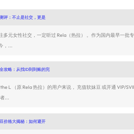
）深度测评：不止是社交，更是
如果你关注多元女性社交，一定听过 Rela（热拉） 。作为国内最早一批
，...
充值全攻略：从找ID到到账的完
e L （原 Rela 热拉）的用户来说， 充值软妹豆 或开通 VIP
...
）软妹豆价格大揭秘：如何避开