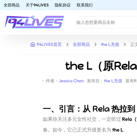
全部商品
关于94LIVES
隐私协议
联系我们
94LIVES首页
全部商品
the L充值
正
the L（原
作者：
Jessica Chen
发布在：
the L充值
发布时间
一、引言：从 Rela 热拉到 t
如果你关注多元女性社交，一定听过
Rela
春。如今，它已正式升级更名为
the L
。