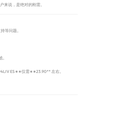
的用户来说，是绝对的刚需。
支持等问题。
尬。
94
L
I
V
ES
∗
∗
仅需
∗
∗
23.90**​ 左右。