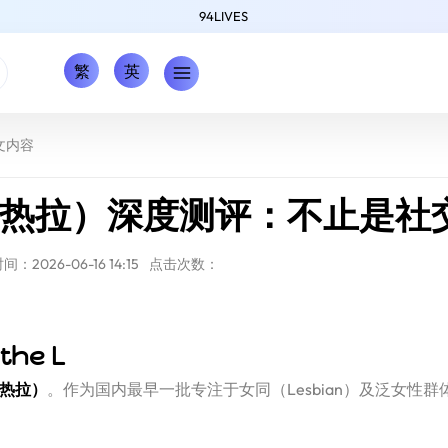
94LIVES
繁
英
文内容
Rela热拉）深度测评：不止是
：2026-06-16 14:15
点击次数：
he L
（热拉）
。作为国内最早一批专注于女同（Lesbian）及泛女性群