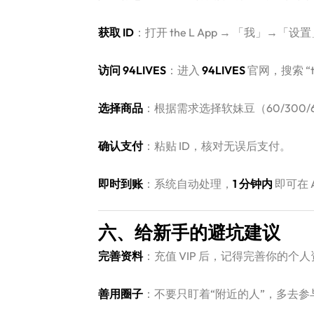
获取 ID
：打开 the L App → 「我」→
访问 94LIVES
：进入
94LIVES
​ 官网，搜索 “t
选择商品
：根据需求选择软妹豆（60/300/60
确认支付
：粘贴 ID，核对无误后支付。
即时到账
：系统自动处理，
1 分钟内
​ 即可在
六、给新手的避坑建议
完善资料
：充值 VIP 后，记得完善你的
善用圈子
：不要只盯着“附近的人”，多去