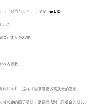
「设置」→「账号与安全」→ 复制
the L ID
。
he L”。
0）或 VIP/SVIP。
 App 内查收。
个人资料和照片，这样才能吸引更多高质量的互动。
参与感兴趣的圈子话题，更容易找到志同道合的朋友。