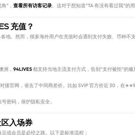
角”，
查看所有访客记录
。这对于想知道“TA 有没有看过我”
ES 充值？
布世界各地。然而，很多海外用户在充值时会遇到支付失败、币种不
澳洲，
94LIVES
​ 都支持当地主流支付方式，告别“支付被拒”的尴
直接对接官网，省去了中间商差价。比如 SVIP 官方价近
30
，在
∗
∗
账号密码，保护隐私安全。
社区入场券
值软妹豆或会员是必经之路。以下是标准流程：