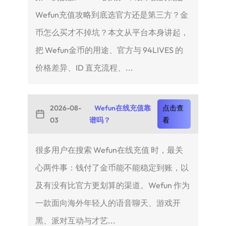
Wefun充值攻略到底选官方还是第三方？金
币怎么买才不掉坑？本文从平台本身讲起，
把 Wefun金币的用途、官方与 94LIVES 的
价格差异、ID 直充流程、...
2026-08-
Wefun在线充值靠
点击查
03
谱吗？
看
很多用户在搜索 Wefun在线充值 时，最关
心两件事：钱付了金币能不能稳定到账，以
及有没有比官方更划算的渠道。Wefun 作为
一款面向海外年轻人的语音聊天、游戏开
黑、派对互动与才艺...