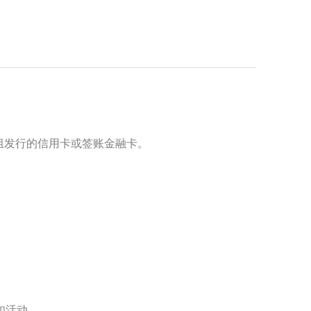
ver 等卡组发行的信用卡或签账金融卡。
扣活动。