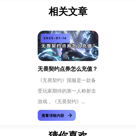
相关文章
2025-01-16
无畏契约点券怎么充值？
《无畏契约》国服是一款备
受玩家期待的第一人称射击
游戏，《无畏契约》
(VALORANT)点券的充值教
查看详细内容
程可以归纳为以下几个步
猜你喜欢
骤： 一、 无畏契约游戏中充