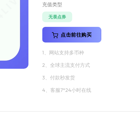
充值类型
无畏点券
点击前往购买
1、网站支持多币种
2、全球主流支付方式
3、付款秒发货
4、客服7*24小时在线