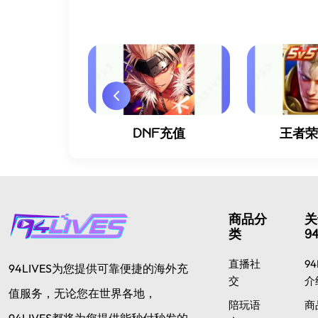
英手游充值
DNF充值
王者
商品分
关
类
94
直播社
94
94LIVES为您提供可靠便捷的海外充
交
介
值服务，无论您在世界各地，
陪玩语
商
94LIVES都将为您提供能秒付秒发的