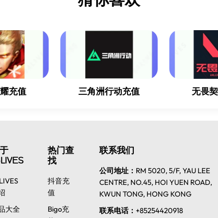
值 1、打开游戏进入游戏商
店，进...
荣耀充值
三角洲行动充值
无畏
于
热门查
联系我们
LIVES
找
公司地址：
RM 5020, 5/F, YAU LEE
LIVES
抖音充
CENTRE, NO.45, HOI YUEN ROAD,
绍
值
KWUN TONG, HONG KONG
品大全
Bigo充
联系电话：
+85254420918