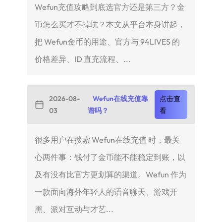
Wefun充值攻略到底选官方还是第三方？金
币怎么买才不掉坑？本文从平台本身讲起，
把 Wefun金币的用途、官方与 94LIVES 的
价格差异、ID 直充流程、...
2026-08-
Wefun在线充值靠
点击查
03
谱吗？
看
很多用户在搜索 Wefun在线充值 时，最关
心两件事：钱付了金币能不能稳定到账，以
及有没有比官方更划算的渠道。Wefun 作为
一款面向海外年轻人的语音聊天、游戏开
黑、派对互动与才艺...