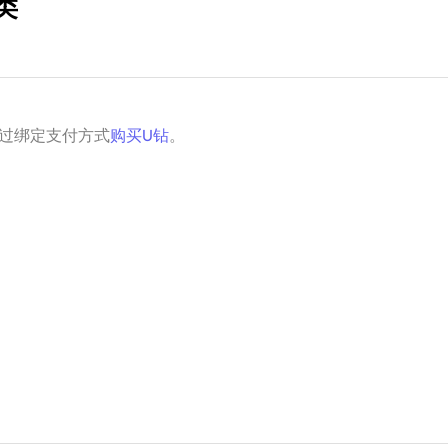
类
通过绑定支付方式
购买U钻
。