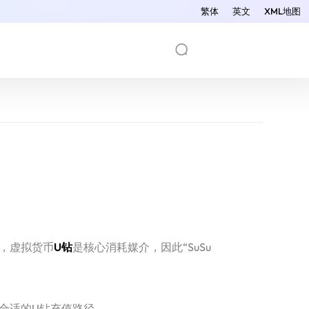
繁体
英文
XML地图
中，虚拟货币
U钻
是核心消耗媒介，因此“SuSu
合适的U钻充值路径。