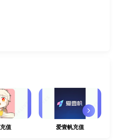
耽充值
爱壹帆充值
迅