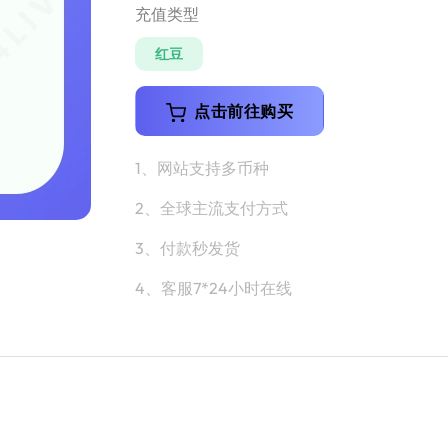
充值类型
红豆
点击前往购买
1、网站支持多币种
2、全球主流支付方式
3、付款秒发货
4、客服7*24小时在线