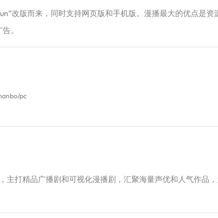
“ifun”改版而来，同时支持网页版和手机版。漫播最大的优点
告‌。
manbo/pc
P，主打精品广播剧和可视化漫播剧，汇聚海量声优和人气作品